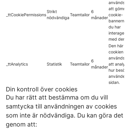
används fö
att gömma
Strikt
6
_ttCookiePermissions
Teamtailor
cookie-
nödvändiga
månader
bannern nä
du har
interagerat
med den.
Den här
cookien
används fö
6
_ttAnalytics
Statistik
Teamtailor
att analyse
månader
hur besöka
använder
sidan.
Din kontroll över cookies
Du har rätt att bestämma om du vill
samtycka till användningen av cookies
som inte är nödvändiga. Du kan göra det
genom att: