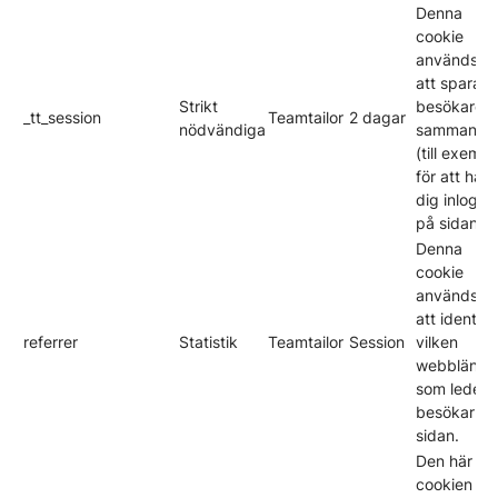
Denna
cookie
används fö
att spara e
Strikt
besökares
_tt_session
Teamtailor
2 dagar
nödvändiga
sammanha
(till exempe
för att hålla
dig inlogg
på sidan).
Denna
cookie
används fö
att identifi
referrer
Statistik
Teamtailor
Session
vilken
webblänk
som leder
besökarna t
sidan.
Den här
cookien